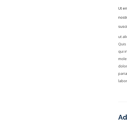
Ut e
nostr
susci
ut a
Quis
qui i
moles
dolo
pari
labor
Ad