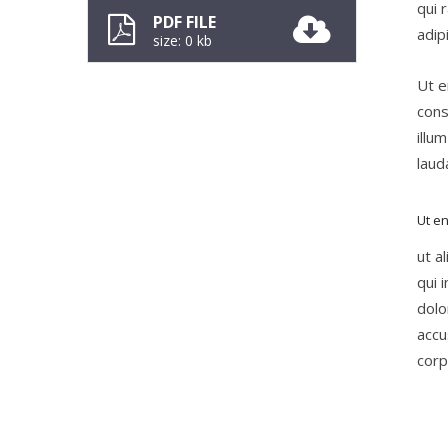
qui 
PDF FILE
adip
size: 0 kb
Ut e
cons
illu
laud
Ut en
ut a
qui 
dolo
accu
corp