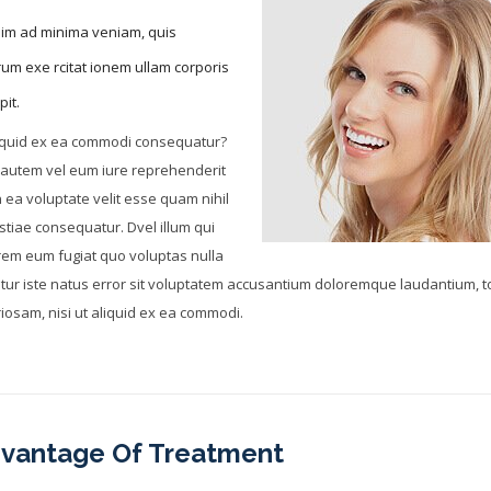
nim ad minima veniam, quis
um exe rcitat ionem ullam corporis
pit.
liquid ex ea commodi consequatur?
 autem vel eum iure reprehenderit
n ea voluptate velit esse quam nihil
tiae consequatur. Dvel illum qui
rem eum fugiat quo voluptas nulla
atur iste natus error sit voluptatem accusantium doloremque laudantium, t
iosam, nisi ut aliquid ex ea commodi.
vantage Of Treatment