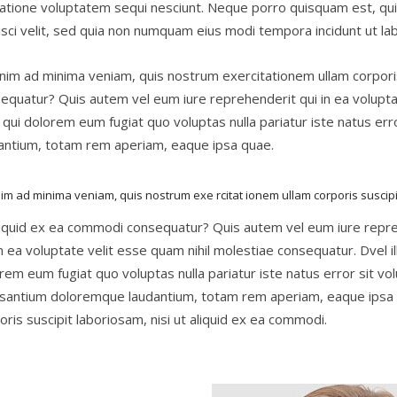
ratione voluptatem sequi nesciunt. Neque porro quisquam est, qui
isci velit, sed quia non numquam eius modi tempora incidunt ut 
nim ad minima veniam, quis nostrum exercitationem ullam corporis 
equatur? Quis autem vel eum iure reprehenderit qui in ea volupta
m qui dolorem eum fugiat quo voluptas nulla pariatur iste natus e
antium, totam rem aperiam, eaque ipsa quae.
im ad minima veniam, quis nostrum exe rcitat ionem ullam corporis suscipi
liquid ex ea commodi consequatur? Quis autem vel eum iure repr
in ea voluptate velit esse quam nihil molestiae consequatur. Dvel i
rem eum fugiat quo voluptas nulla pariatur iste natus error sit v
santium doloremque laudantium, totam rem aperiam, eaque ipsa
oris suscipit laboriosam, nisi ut aliquid ex ea commodi.